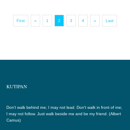
First
«
1
2
3
4
»
Last
KUTIPAN
Don't walk behind me; I may not lead. Don't walk in front of me;
I may not follow. Just walk beside me and be my friend. (Albert
Camus)